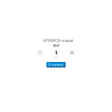
APW8828 новый
80 ₽
шт
В корзину